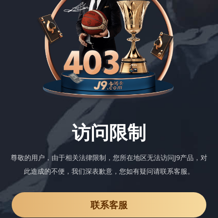
访问限制
尊敬的用户，由于相关法律限制，您所在地区无法访问J9产品，对
此造成的不便，我们深表歉意，您如有疑问请联系客服。
联系客服