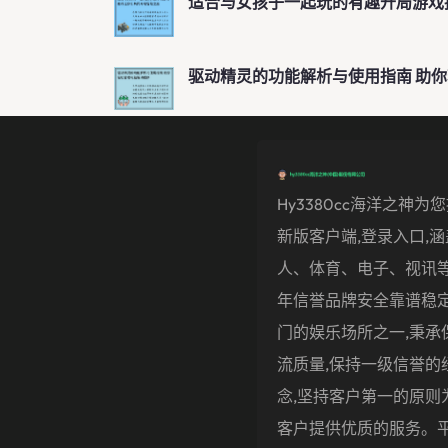
适合与女孩子一起玩的有趣开局游戏
驱动精灵的功能解析与使用指南 助
Hy3380cc海洋之神为
新版客户端,登录入口,涵
人、体育、电子、视讯等
年信誉品牌安全靠谱稳定
门的娱乐场所之一,秉承
流质量,保持一级信誉的
念,坚持客户第一的原则
客户提供优质的服务。