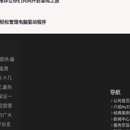
推荐让你们共同开启冒险之旅
你轻松管理电脑驱动程序
您提供:最
盖真
,十几
,最热
导航
保证一
公司首页
经营理
介绍hy3
经典案例
为广大
新闻中心
平台支
服务宗旨